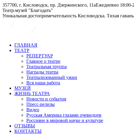
Skip
357700, г. Кисловодск, пр. Дзержинского, 11а
Ежедневно 18:00-2
to
Instagram
Telegram
Театр-музей "Благодать"
content
page
page
Уникальная достопримечательность Кисловодска. Тихая гавань
opens
opens
in
in
new
new
window
window
ГЛАВНАЯ
ТЕАТР
РЕПЕРТУАР
Главное о театре
Театральная труппа
Награды театра
Театрализованный ужин
Вся наша работа
МУЗЕЙ
ЖИЗНЬ ТЕАТРА
Новости и события
Пресс-релизы
Видео
Русская Америка глазами очевидцев
Россияне в мировой науке и культуре
ОТЗЫВЫ
КОНТАКТЫ