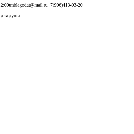
2:00
tmblagodat@mail.ru
+7(906)413-03-20
 для души.