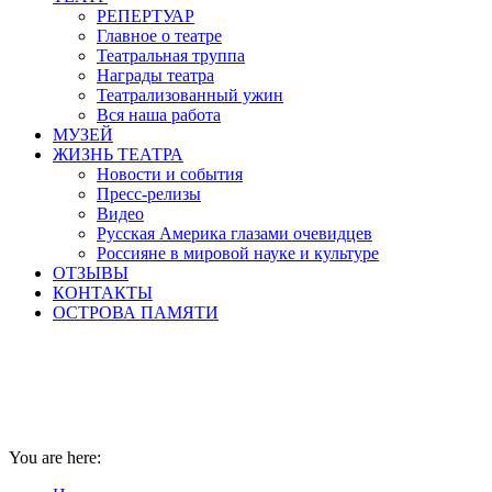
РЕПЕРТУАР
Главное о театре
Театральная труппа
Награды театра
Театрализованный ужин
Вся наша работа
МУЗЕЙ
ЖИЗНЬ ТЕАТРА
Новости и события
Пресс-релизы
Видео
Русская Америка глазами очевидцев
Россияне в мировой науке и культуре
ОТЗЫВЫ
КОНТАКТЫ
ОСТРОВА ПАМЯТИ
Русская усадьба – феномен национальн
усадебная культура не исчезла с аристо
You are here: