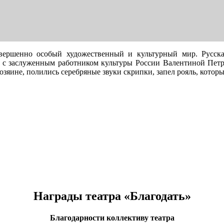
вершенно особый художественный и культурный мир. Русская
лаве с заслуженным работником культуры России Валентиной Пе
хозяине, полились серебряные звуки скрипки, запел рояль, кот
ПОЗНАКОМЬТЕСЬ С НАШИМИ АКТЕРАМИ
Награды театра «Благодать»
Благодарности коллективу театра