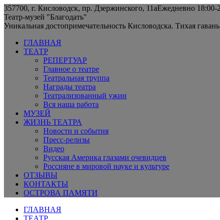
Skip
357700, г. Кисловодск, пр. Дзержинского, 11а
Ежедневно 18:00-2
to
Instagram
Telegram
Театр-музей "Благодать"
content
page
page
Уникальная достопримечательность Кисловодска. Тихая гавань
opens
opens
ГЛАВНАЯ
in
in
ТЕАТР
new
new
РЕПЕРТУАР
window
window
Главное о театре
Театральная труппа
Награды театра
Театрализованный ужин
Вся наша работа
МУЗЕЙ
ЖИЗНЬ ТЕАТРА
Новости и события
Пресс-релизы
Видео
Русская Америка глазами очевидцев
Россияне в мировой науке и культуре
ОТЗЫВЫ
КОНТАКТЫ
ОСТРОВА ПАМЯТИ
ГЛАВНАЯ
ТЕАТР