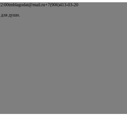
2:00
tmblagodat@mail.ru
+7(906)413-03-20
 для души.