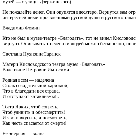
музей — с улицы Дзержинского).
Не пожалейте денег. Они окупятся вдесятеро. Вернутся вам ог
интереснейшими проявлениями русской души и русского талант
Владимир Фомин
Кто не был в музее-театре «Благодать», тот не видел Кисловод
виртуоз. Описывать это место и людей можно бесконечно, но л
Светлана Нуянзина
Саранск
Матери Кисловодского театра-музея «Благодать»
Валентине Петровне Имтосими
Родная всем — наделена
Столь созидательной харизмой,
Что в благодати вся страна,
И отступают катаклизмы!..
Театр Ярких, чтоб согреть,
Чтоб удивить и обессмертить!
И явств вкусить, и посмотреть,
Как честь спасается от смерти!
Ее энергия — волна