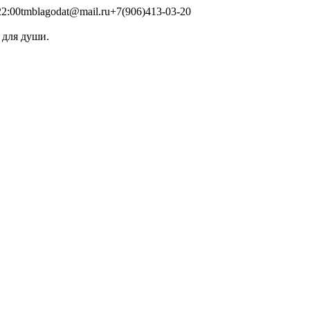
2:00
tmblagodat@mail.ru
+7(906)413-03-20
 для души.