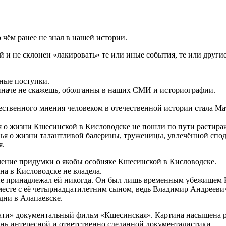
 чём ранее не знал в нашей истории.
й и не склонен «лакировать» те или иные события, те или други
тные поступки.
 иначе не скажешь, оболганны в наших СМИ и историографии.
ественного мнения человеком в отечественной истории стала М
акля о жизни Кшесинской в Кисловодске не пошли по пути расти
нья о жизни талантливой балерины, труженицы, увлечённой спо
я.
ачение придумки о якобы особняке Кшесинской в Кисловодске.
а в Кисловодске не владела.
 не принадлежал ей никогда. Он был лишь временным убежищем К
вместе с её четырнадцатилетним сыном, ведь Владимир Андреев
дни в Алапаевске.
одати» документальный фильм «Кшесинская». Картина насыщена 
ень интересной и ответственно сделанной документалистики.