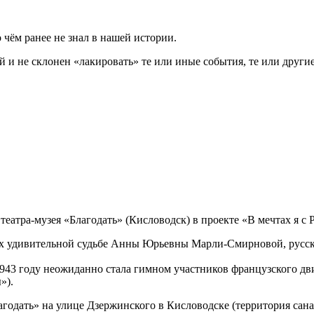
 чём ранее не знал в нашей истории.
й и не склонен «лакировать» те или иные события, те или други
еатра-музея «Благодать» (Кисловодск) в проекте «В мечтах я с 
х удивительной судьбе Анны Юрьевны Марли-Смирновой, русско
943 году неожиданно стала гимном участников французского дв
»).
лагодать» на улице Дзержинского в Кисловодске (территория сан