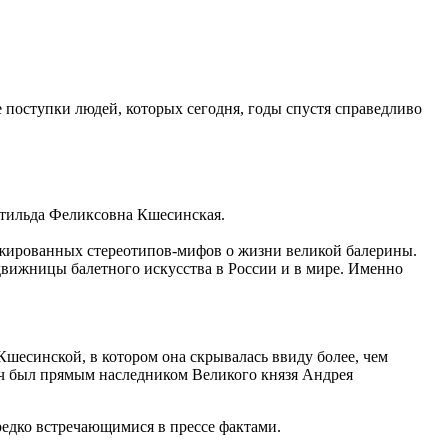
е поступки людей, которых сегодня, годы спустя справедливо
атильда Феликсовна Кшесинская.
ражированных стереотипов-мифов о жизни великой балерины.
движницы балетного искусства в России и в мире. Именно
шесинской, в котором она скрывалась ввиду более, чем
ич был прямым наследником Великого князя Андрея
редко встречающимися в прессе фактами.