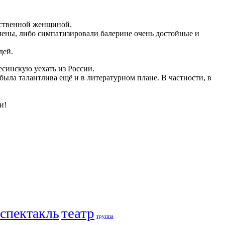
етственной женщиной.
блены, либо симпатизировали балерине очень достойные и
дей.
есинскую уехать из России.
ыла талантлива ещё и в литературном плане. В частности, в
и!
театр
спектакль
труппа