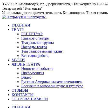
Skip
357700, г. Кисловодск, пр. Дзержинского, 11а
Ежедневно 18:00-2
to
Instagram
Telegram
Театр-музей "Благодать"
content
page
page
Уникальная достопримечательность Кисловодска. Тихая гавань
opens
opens
in
in
ГЛАВНАЯ
new
new
ТЕАТР
window
window
РЕПЕРТУАР
Главное о театре
Театральная труппа
Награды театра
Театрализованный ужин
Вся наша работа
МУЗЕЙ
ЖИЗНЬ ТЕАТРА
Новости и события
Пресс-релизы
Видео
Русская Америка глазами очевидцев
Россияне в мировой науке и культуре
ОТЗЫВЫ
КОНТАКТЫ
ОСТРОВА ПАМЯТИ
ГЛАВНАЯ