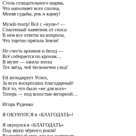
Столь созидательного шарма,
Что наполняет всех сполна,
Меняя судьбы, рок и карму!
Музей-театр! Всё с «нуля»! —
Спасенный памятник от сноса:
В нем все ответы на вопросы,
Что тщетно прятала Земля!
Не счесть архивов и бесед —
Всё собирается по крохам…
В музее — ожила эпоха
Тех звёзд, чей бесконечен след!
Ей аплодирует Успех,
За всех воскресших благодарный!
Всё то, что было «не для всех»
Теперь — под ясностью янтарной…
Игорь Руденко
Я ОКУНУЛСЯ в «БЛАГОДАТЬ»!
Я окунулся в «БЛАГОДАТЬ»
Под звуки чёрного рояля!
Волшебный мир, где вас встречать