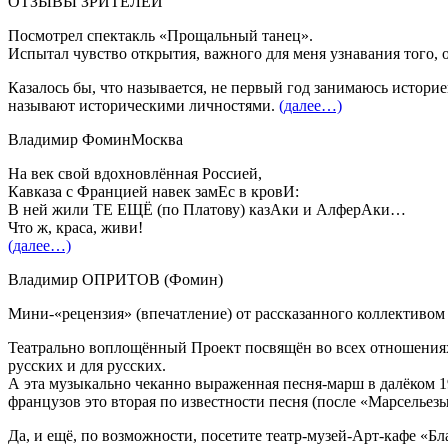
ОТЗЫВЫ ЗРИТЕЛЕЙ
Посмотрел спектакль «Прощальный танец».
Испытал чувство открытия, важного для меня узнавания того, о
Казалось бы, что называется, не первый год занимаюсь историе
называют историческими личностями.
(далее…)
Владимир Фомин
Москва
На век свой вдохновлённая Россией,
Кавказа с Францией навек замЕс в кровИ:
В ней жили ТЕ ЕЩЁ (по Платову) казАки и АлферАки…
Что ж, краса, живи!
(далее…)
Владимир ОПРИТОВ (Фомин)
Мини-«рецензия» (впечатление) от рассказанного коллективом т
Театрально воплощённый Проект посвящён во всех отношения
русских и для русских.
А эта музыкально чеканно выраженная песня-марш в далёком 1
французов это вторая по известности песня (после «Марсельезы
Да, и ещё, по возможности, посетите театр-музей-Арт-кафе «Б