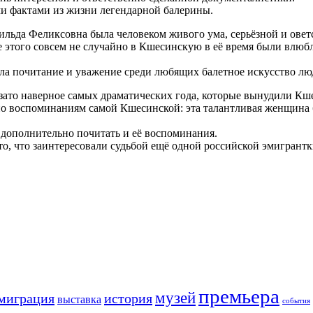
и фактами из жизни легендарной балерины.
атильда Феликсовна была человеком живого ума, серьёзной и ов
те этого совсем не случайно в Кшесинскую в её время были влю
а почитание и уважение среди любящих балетное искусство лю
 зато наверное самых драматических года, которые вынудили Кш
 по воспоминаниям самой Кшесинской: эта талантливая женщина б
т дополнительно почитать и её воспоминания.
то, что заинтересовали судьбой ещё одной российской эмигрантк
премьера
музей
миграция
история
выставка
события