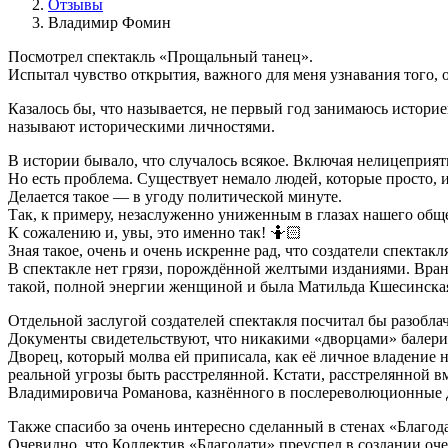
Отзывы
Владимир Фомин
Посмотрел спектакль «Прощальный танец».
Испытал чувство открытия, важного для меня узнавания того, о
Казалось бы, что называется, не первый год занимаюсь историе
называют историческими личностями.
В истории бывало, что случалось всякое. Включая нелицеприя
Но есть проблема. Существует немало людей, которые просто,
Делается такое — в угоду политической минуте.
Так, к примеру, незаслуженно униженным в глазах нашего общ
К сожалению и, увы, это именно так! 🤷🏻
Зная такое, очень и очень искренне рад, что создатели спект
В спектакле нет грязи, порождённой желтыми изданиями. Вра
такой, полной энергии женщиной и была Матильда Кшесинска
Отдельной заслугой создателей спектакля посчитал бы разобл
Документы свидетельствуют, что никакими «дворцами» балерин
Дворец, который молва ей приписала, как её личное владение
реальной угрозы быть расстрелянной. Кстати, расстрелянной 
Владимировича Романова, казнённого в послереволюционные 
Также спасибо за очень интересно сделанный в стенах «Благ
Очевидно, что Коллектив «Благодати» преуспел в создании оч