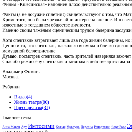
Фильм «Кшесинская» наполнен плохо действительно реальным
Факты (а не досужие сплетни!) свидетельствуют о том, что М
Кроме того, она была чрезвычайно интересна внешне. И в све
известные в тогдашнем обществе личности.
Именно своим тяжёлым сценическим трудом балерина заслужил
Хотя спектакль затрагивает лишь два года жизни балерины, но
Ценно и то, что спектакль, насколько возможно близко сделан
мемуарной беллетристике.
Думаю, посмотрев спектакль, часть зрителей наверняка захоче
Спасибо режиссёру спектакля и занятым в действе артистам за 
Владимир Фомин.
Москва.
Рубрики
Видео
(4)
Жизнь театра
(80)
Пресс-релизы
(31)
Главные темы
Имтосими
Э
Анна Марли
Арт
Колчак
Культура
Персона
Репортажи
Форт Росс