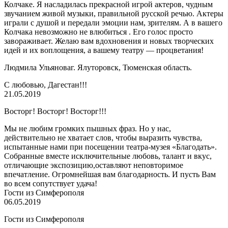
Колчаке. Я насладилась прекрасной игрой актеров, чудным
звучанием живой музыки, правильной русской речью. Актеры
играли с душой и передали эмоции нам, зрителям. А в вашего
Колчака невозможно не влюбиться . Его голос просто
завораживает. Желаю вам вдохновения и новых творческих
идей и их воплощения, а вашему театру — процветания!
Людмила Ульянова
г. Ялуторовск, Тюменская область.
С любовью, Дагестан!!!
21.05.2019
Восторг! Восторг! Восторг!!!
Мы не любим громких пышных фраз. Но у нас,
действительно не хватает слов, чтобы выразить чувства,
испытанные нами при посещении театра-музея «Благодать».
Собранные вместе исключительные любовь, талант и вкус,
отличающие экспозицию,оставляют неповторимое
впечатление. Огромнейшая вам благодарность. И пусть Вам
во всем сопутствует удача!
Гости из Симферополя
06.05.2019
Гости из Симферополя