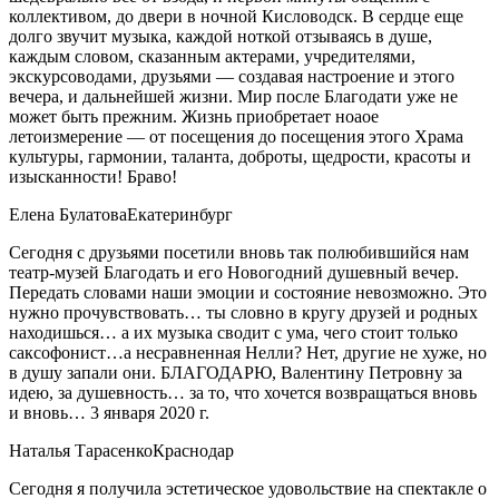
коллективом, до двери в ночной Кисловодск. В сердце еще
долго звучит музыка, каждой ноткой отзываясь в душе,
каждым словом, сказанным актерами, учредителями,
экскурсоводами, друзьями — создавая настроение и этого
вечера, и дальнейшей жизни. Мир после Благодати уже не
может быть прежним. Жизнь приобретает ноаое
летоизмерение — от посещения до посещения этого Храма
культуры, гармонии, таланта, доброты, щедрости, красоты и
изысканности! Браво!
Елена Булатова
Екатеринбург
Сегодня с друзьями посетили вновь так полюбившийся нам
театр-музей Благодать и его Новогодний душевный вечер.
Передать словами наши эмоции и состояние невозможно. Это
нужно прочувствовать… ты словно в кругу друзей и родных
находишься… а их музыка сводит с ума, чего стоит только
саксофонист…а несравненная Нелли? Нет, другие не хуже, но
в душу запали они. БЛАГОДАРЮ, Валентину Петровну за
идею, за душевность… за то, что хочется возвращаться вновь
и вновь… 3 января 2020 г.
Наталья Тарасенко
Краснодар
Сегодня я получила эстетическое удовольствие на спектакле о