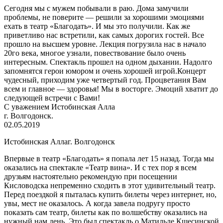
Сегодня мы с мужем побывали в раю. Дома замучили
проблемы, не поверите — решили за хорошими эмоциями
ехать в театр «Благодать». И мы это получили. Как же
приветливо нас встретили, как самых дорогих гостей. Все
прошло на высшем уровне. Лекция погрузила нас в начало
20го века, многое узнали, повествование было очень
интересным. Спектакль прошел на одном дыхании. Надолго
запомнятся герои юмором и очень хорошей игрой.Концерт
чудесный, приходим уже четвертый год. Процветания Вам
всем и главное — здоровья! Мы в восторге. Эмоций хватит до
следующей встречи с Вами!
С уважением Истобинская Алла
г. Волгодонск.
02.05.2019
Истобинская Алла
г. Волгодонск
Впервые в театр «Благодать» я попала лет 15 назад. Тогда мы
оказались на спектакле «Театр вина». И с тех пор я всем
друзьям настоятельно рекомендую при посещении
Кисловодска непременно сходить в этот удивительный театр.
Перед поездкой я пыталась купить билеты через интернет, но,
увы, мест не оказалось. А когда завела подругу просто
показать сам театр, билеты как по волшебству оказались на
нужный нам день. Это был спектакль о Матильде Кшесинской