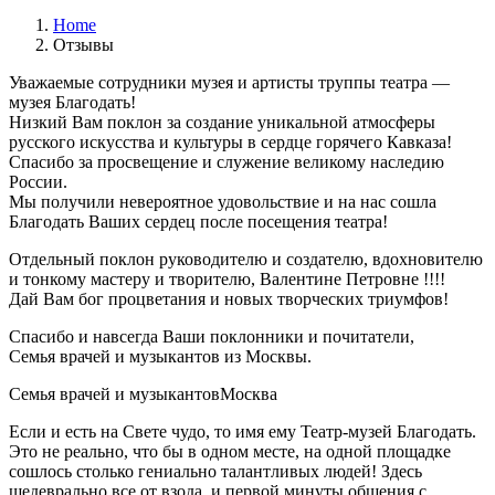
Home
Отзывы
Уважаемые сотрудники музея и артисты труппы театра —
музея Благодать!
Низкий Вам поклон за создание уникальной атмосферы
русского искусства и культуры в сердце горячего Кавказа!
Спасибо за просвещение и служение великому наследию
России.
Мы получили невероятное удовольствие и на нас сошла
Благодать Ваших сердец после посещения театра!
Отдельный поклон руководителю и создателю, вдохновителю
и тонкому мастеру и творителю, Валентине Петровне !!!!
Дай Вам бог процветания и новых творческих триумфов!
Спасибо и навсегда Ваши поклонники и почитатели,
Семья врачей и музыкантов из Москвы.
Семья врачей и музыкантов
Москва
Если и есть на Свете чудо, то имя ему Театр-музей Благодать.
Это не реально, что бы в одном месте, на одной площадке
сошлось столько гениально талантливых людей! Здесь
шедеврально все от взода, и первой минуты общения с