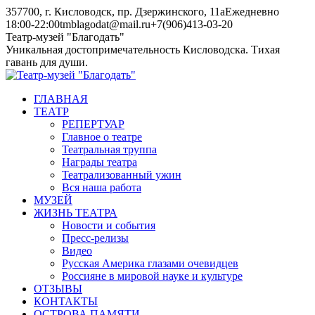
Skip
357700, г. Кисловодск, пр. Дзержинского, 11а
Ежедневно
to
18:00-22:00
tmblagodat@mail.ru
+7(906)413-03-20
content
Instagram
Telegram
Театр-музей "Благодать"
page
page
Уникальная достопримечательность Кисловодска. Тихая
opens
opens
гавань для души.
in
in
new
new
ГЛАВНАЯ
window
window
ТЕАТР
РЕПЕРТУАР
Главное о театре
Театральная труппа
Награды театра
Театрализованный ужин
Вся наша работа
МУЗЕЙ
ЖИЗНЬ ТЕАТРА
Новости и события
Пресс-релизы
Видео
Русская Америка глазами очевидцев
Россияне в мировой науке и культуре
ОТЗЫВЫ
КОНТАКТЫ
ОСТРОВА ПАМЯТИ