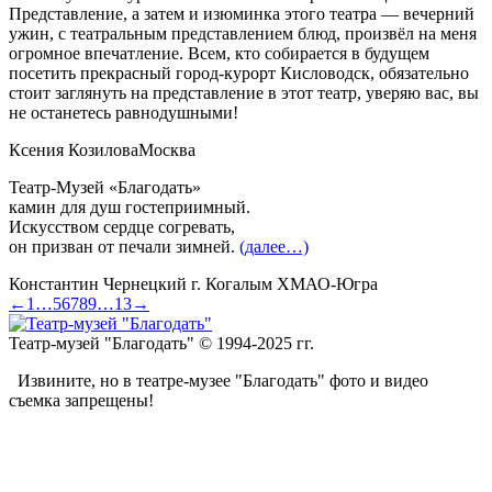
Представление, а затем и изюминка этого театра — вечерний
ужин, с театральным представлением блюд, произвёл на меня
огромное впечатление. Всем, кто собирается в будущем
посетить прекрасный город-курорт Кисловодск, обязательно
стоит заглянуть на представление в этот театр, уверяю вас, вы
не останетесь равнодушными!
Ксения Козилова
Москва
Театр-Музей «Благодать»
камин для душ гостеприимный.
Искусством сердце согревать,
он призван от печали зимней.
(далее…)
Константин Чернецкий
г. Когалым ХМАО-Югра
←
1
…
5
6
7
8
9
…
13
→
Театр-музей "Благодать" © 1994-2025 гг.
Извините, но в театре-музее "Благодать" фото и видео
съемка запрещены!
t
T