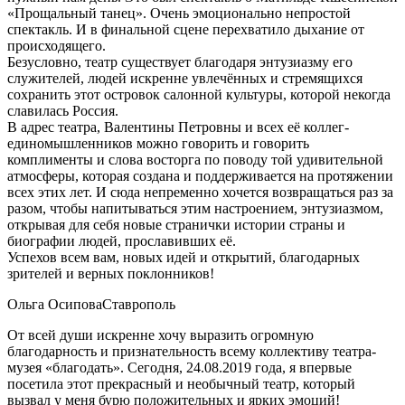
«Прощальный танец». Очень эмоционально непростой
спектакль. И в финальной сцене перехватило дыхание от
происходящего.
Безусловно, театр существует благодаря энтузиазму его
служителей, людей искренне увлечённых и стремящихся
сохранить этот островок салонной культуры, которой некогда
славилась Россия.
В адрес театра, Валентины Петровны и всех её коллег-
единомышленников можно говорить и говорить
комплименты и слова восторга по поводу той удивительной
атмосферы, которая создана и поддерживается на протяжении
всех этих лет. И сюда непременно хочется возвращаться раз за
разом, чтобы напитываться этим настроением, энтузиазмом,
открывая для себя новые странички истории страны и
биографии людей, прославивших её.
Успехов всем вам, новых идей и открытий, благодарных
зрителей и верных поклонников!
Ольга Осипова
Ставрополь
От всей души искренне хочу выразить огромную
благодарность и признательность всему коллективу театра-
музея «благодать». Сегодня, 24.08.2019 года, я впервые
посетила этот прекрасный и необычный театр, который
вызвал у меня бурю положительных и ярких эмоций!