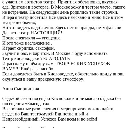
с участием артистов театра. Приятная обстановка, вкусная
еда. Зрители в восторге. В Москве хожу в театры часто, такого
не встречала. На следующий день родились такие строчки.
Вчера я театр посетила Все здесь изыскано и мило Всё в этом
театре необычно,
Но это видеть надо лично. Здесь нет неправды, нету фальши.
Да, этот театр НАСТОЯЩИЙ!
После спектакля — угощенье.
И это тоже наслажденье .
Играет скрипка, саксофон.
Звучит и бас, и баритон. В Москве я буду вспоминать
Театр кисловодский БЛАГОДАТЬ
И расскажу о нём друзьям. ТВОРЧЕСКИХ УСПЕХОВ
ВАМ!!!!! Ещё раз спасибо.
Если доведется быть в Кисловодске, обязательно приду вновь
окунуться в вашу прекрасную атмосферу.
Анна Смирницкая
Седьмой сезон посещаю Кисловодск и не мыслю отдыха без
посещения «Благодати».
Все остальные развлечения и мероприятия можно найти
везде, но Ваш театр-музей Единственный и
Непревзойденный. Успехов Вам всем и во всём!