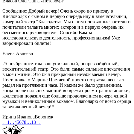
Власов Олег
Санкт-Петербург
Сообщение: Добрый вечер! Очень скоро по приезду в
Кисловодск с сыном в первую очередь иду в замечательный,
камерный театр “Благодать». Мы с ним постоянные зрители и
почитатели таланта многих актеров и в первую очередь их
бессменного руководителя. Спасибо Вам за
исследовательскую деятельность, профессионализм! Уже
забронировали билеты!
Елена Авдеева
25 ноября посетила ваш уникальный, непревзойдённый,
восхитительный театр. Это были самые сильные впечатления
в моей жизни. Это был прекрасный незабываемый вечер.
Постановка о Марине Цветаевой просто потрясла, весь зал
рыдал на протяжении часа. И каким же было удивлением,
когда после сильных эмоций во время просмотра постановки,
коллектив поразил еще больше продолжением вечера живой
музыкой и великолепным вокалом. Благодарю от всего сердца
за великолепный вечер!!!
Ирина Иванова
Воронеж
←
1
…
4
5
6
7
8
…
13
→