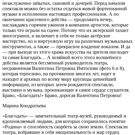
незаслуженно забытых, сыновей и дочерей. Перед началом
спектакля можно без остатка отдаться живой фортепианной
музыке в исполнении настоящих профессионалов. А по
окончании красочного действа — продолжить вечер,
наслаждаясь горячим ужином в компании артистов, которые
только что играли на сцене. Потому что их актерский талант
многогранен, и включает в себя не только актёрское
мастерство, но и виртуозную игру на различных музыкальных
инструментах, а также — прекрасное владение вокалом. И да
— при выходе из этого храма искусства на зрителя нисходит
та самая Благодать… А хозяйкой всего этого волшебного
действа является бессменный руководитель театра,
несравненная Валентина Петровна Имтосими (фото 6 и 8),
которая терпеливо, на протяжении многих лет, ищет и
находит в архивах по всему миру крупицы ценнейшей
информации, из которых затем рождаются спектакли,
выставки и музыка, проникающие в самое сердце слушателя.
Браво, «Благодать!» Браво, дорогая Валентина Петровна!
Марина Кондратьева
«Благодать» — замечательный театр-музей, руководимый и
вдохновляемый людьми, для которых сохранились понятие
«Родина» и способность скорбеть за свою землю. Спектакли
театра, вобравшие в себя эмоциональность и жар сердец