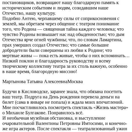
постановщиков, возвращают нашу благодарную память к
историческим событиям и людям, созидавшим наше
Отечество, нашу культуру.
Подобно Антею, черпавшему силы от соприкосновения с
землей, мы обретаем через общение с театром понимание
того, что Родина — священная тайна каждого человека; что
чувство Родины возвышает нас над обыденностью; что дым
Отечества ярче огней чужбины; что, по словам Ламартина,
прах умерших создал Отечество; что самые большие
добродетели были совершены из любви к Родине; что
мертвые живы — пока есть живые, чтобы о них вспоминать…
Низкий поклон и благодарность руководству и всему
творческому коллективу театра за их столь важную, особенно
в наше время, благородную миссию!
Мартынова Татьяна Алексеевна
Москва
Будучи в Кисловодске, заранее знала, что обязана посетить
ваш театр. Подруга на День рождения перевела деньги на
билет (сама в январе не попала) и ждала моих впечатлений.
Мне посчастливилось посмотреть спектакль «Жизнь мастера»
о Михаиле Булгакове. Понравилось всё.
И необычная музейная обстановка, и выступление
очаровательной Валентины Петровны Имтосими, и конечно-
же игра актеров. После спектакля — театрализованный ужин