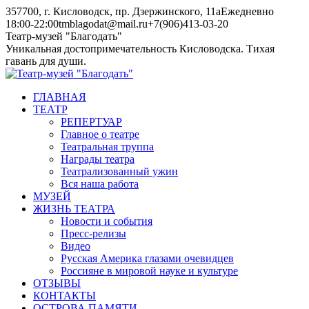
Skip
357700, г. Кисловодск, пр. Дзержинского, 11а
Ежедневно
to
18:00-22:00
tmblagodat@mail.ru
+7(906)413-03-20
content
Instagram
Telegram
Театр-музей "Благодать"
page
page
Уникальная достопримечательность Кисловодска. Тихая
opens
opens
гавань для души.
in
in
new
new
ГЛАВНАЯ
window
window
ТЕАТР
РЕПЕРТУАР
Главное о театре
Театральная труппа
Награды театра
Театрализованный ужин
Вся наша работа
МУЗЕЙ
ЖИЗНЬ ТЕАТРА
Новости и события
Пресс-релизы
Видео
Русская Америка глазами очевидцев
Россияне в мировой науке и культуре
ОТЗЫВЫ
КОНТАКТЫ
ОСТРОВА ПАМЯТИ