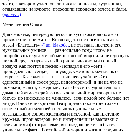
театр, в котором участвовали писатели, поэты, художники,
отдыхавшие на курорте, проходили городские вечера и балы.
(далее…)
Меньшенина Ольга
Для человека, интересующегося искусством в любом его
проявлении, приехать в Кисловодск и не посетить театр-
музей «Благодать»
@tm_blagodat
, не отведать прелести его
музыкальных ужинов, — равносильно тому, чтобы не
попробовать вкуса живой минеральной воды или не вдохнуть
полной грудью прозрачный, кристально чистый горный
воздух! Как поётся в песне: «Попадая в его «сети»,
пропадаешь навсегда», — и уходя, уже вновь мечтаешь о
встрече. «Благодать» — название неслучайное. Это
единственный в своем роде, неповторимый, и ни на что не
похожий, малый, камерный, театр России с удивительной
домашней атмосферой. За весь остальной мир говорить не
берусь, но нисколько не удивлюсь, если подобного больше нет
нигде. Вниманию зрителя Театр предоставляет не только
отточенный до мелочей спектакль с уникальным
музыкальным сопровождением и искусной, как плетение
кружева, игрой актеров, но и интереснейшие выставки с
редчайшими фотографиями, возрождающие из небытия
уникальные факты Российской истории и жизни ее лучших,