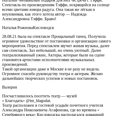
Наталий -небывалый подарок для них -встреча с Тэффи.
Спектакль по произведениям Тэффи, искрящийся на солнце
всеми цветами юмора радуга. Она такая же лёгкая и
неуловимая, как этого хотела автор — Надежда
Александровна Тэффи. Браво!
Наталья Рожнова
Кисловодск
28.08.21 была на спектакле Прощальный танец. Получила
огромное удовольствие от постановки и организации самого
мероприятия. Перед спектаклем звучит живая музыка, далее
сам спектакль. Зал небольшой, но очень уютный. Далее
театрализованный ужин, Актеры, которые были на сцене
становятся артистами исполнителями музыкальных
произведений.
Такой организации даже в Москве я не разу не видела.
Огромное спасибо руководству театра и актерам. Желаю
дальнейших творческих успехов и новых постановок.
Валерия
Посчастливилось посетить театр — музей
» Благодать» @tm_blagodat.
Театр расположен в гостевой усадьбе почетного учителя
Александра Николаевича Агафонова, где во времена »
Серебряного века» Кисловодска располагался домашний