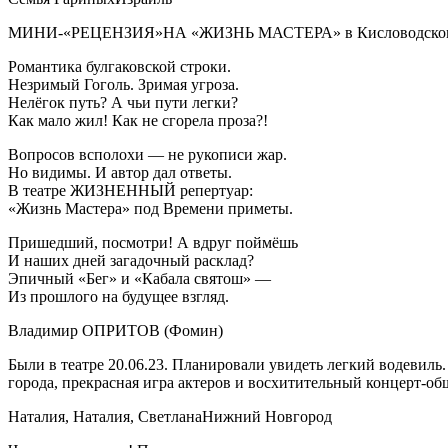
МИНИ-«РЕЦЕНЗИЯ»НА «ЖИЗНЬ МАСТЕРА» в Кисловодском т
Романтика булгаковской строки.
Незримый Гоголь. Зримая угроза.
Нелёгок путь? А чьи пути легки?
Как мало жил! Как не сгорела проза?!
Вопросов всполохи — не рукописи жар.
Но видимы. И автор дал ответы.
В театре ЖИЗНЕННЫЙ репертуар:
«Жизнь Мастера» под Времени приметы.
Пришедший, посмотри! А вдруг поймёшь
И наших дней загадочный расклад?
Эпичный «Бег» и «Кабала святош» —
Из прошлого на будущее взгляд.
Владимир ОПРИТОВ (Фомин)
Были в театре 20.06.23. Планировали увидеть легкий водевил
города, прекрасная игра актеров и восхитительный концерт-об
Наталия, Наталия, Светлана
Нижний Новгород