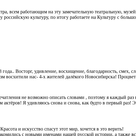
атра, всем работающим на эту замечательную театральную, музей
 российскую культуру, по итогу работаете на Культуру с больш
 года.. Восторг, удивление, восхищение, благодарность, смех, с
м восхитили нас- 4-х жителей далёкого Новосибирска! Процвета
чатления не возможно описать словами , поэтому я каждый раз в
м актёров! Я удивляюсь снова и снова, как будто в первый раз!
 Красота и искусство спасут этот мир, хочется в это верить!
накомились с новыми именами нашей русской истории, а также вс