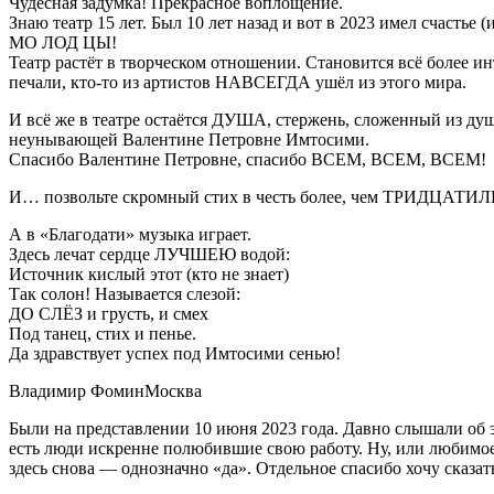
Чудесная задумка! Прекрасное воплощение.
Знаю театр 15 лет. Был 10 лет назад и вот в 2023 имел счастье (
МО ЛОД ЦЫ!
Театр растёт в творческом отношении. Становится всё более и
печали, кто-то из артистов НАВСЕГДА ушёл из этого мира.
И всё же в театре остаётся ДУША, стержень, сложенный из ду
неунывающей Валентине Петровне Имтосими.
Спасибо Валентине Петровне, спасибо ВСЕМ, ВСЕМ, ВСЕМ!
И… позвольте скромный стих в честь более, чем ТРИДЦАТИЛЕТ
А в «Благодати» музыка играет.
Здесь лечат сердце ЛУЧШЕЮ водой:
Источник кислый этот (кто не знает)
Так солон! Называется слезой:
ДО СЛЁЗ и грусть, и смех
Под танец, стих и пенье.
Да здравствует успех под Имтосими сенью!
Владимир Фомин
Москва
Были на представлении 10 июня 2023 года. Давно слышали об э
есть люди искренне полюбившие свою работу. Ну, или любимое
здесь снова — однозначно «да». Отдельное спасибо хочу сказа