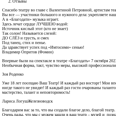
Отзывы
Спасибо театру во главе с Валентиной Петровной, артистам те
Вы все — участники большого и нужного дела: укрепляете нашу
А в «Благодати» музыка играет.
Здесь лечат сердце ЛУЧШЕЮ водой:
Источник кислый этот (кто не знает)
Так солон! Называется слезой:
ДО СЛЁЗ и грусть, и смех
Под танец, стих и пенье.
Да здравствует успех под «Имтосими» сенью!
Владимир Опритов (Фомин)
Впервые были на спектакле в театре «Благодать» 7 октября 2023
Необычная форма, такт, чувство меры, высокий профессионализ
Зоя Роденко
Уже 18 лет посещаю Ваш Театр! И каждый раз восторг! Мои впе
нигде такого не увидят! И каждый раз гости очарованы таланто
мастерство, талант и неповторимость!
Лариса Логуш
Железноводск
Благодарим вас за то, что вы создали благое дело, благой театр.
Очень рады, что мы с мужем зашли в ваш театр – музей и поз