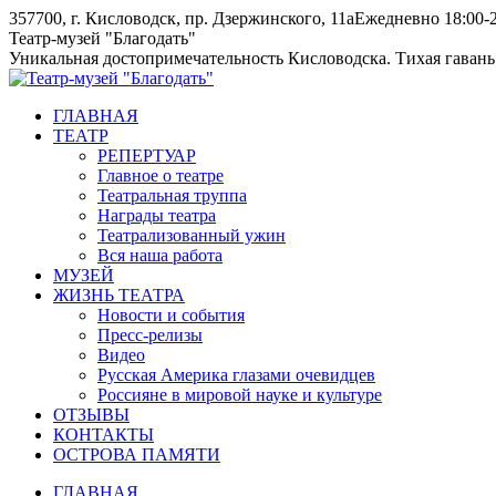
Skip
357700, г. Кисловодск, пр. Дзержинского, 11а
Ежедневно 18:00-2
to
Instagram
Telegram
Театр-музей "Благодать"
content
page
page
Уникальная достопримечательность Кисловодска. Тихая гавань
opens
opens
in
in
ГЛАВНАЯ
new
new
ТЕАТР
window
window
РЕПЕРТУАР
Главное о театре
Театральная труппа
Награды театра
Театрализованный ужин
Вся наша работа
МУЗЕЙ
ЖИЗНЬ ТЕАТРА
Новости и события
Пресс-релизы
Видео
Русская Америка глазами очевидцев
Россияне в мировой науке и культуре
ОТЗЫВЫ
КОНТАКТЫ
ОСТРОВА ПАМЯТИ
ГЛАВНАЯ