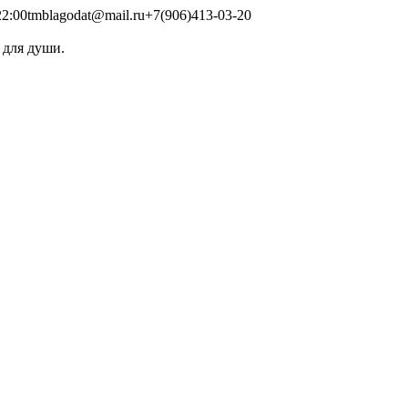
2:00
tmblagodat@mail.ru
+7(906)413-03-20
 для души.