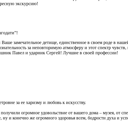
ересную экскурсию!
агодати”!
аше замечательное детище, единственное в своем роде в нашей
нательность за неповторимую атмосферу и этот спектр чувств,
шник Павел и ударник Сергей! Лучшие в своей профессии!
ровне за ее харизму и любовь к искусству.
олучили огромное удовольствие от вашего дома – музея, от спе
 ну и конечно же огромного здоровья всем, бодрости духа и ус