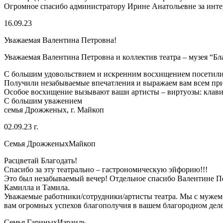
Огромное спасибо администратору Ирине Анатольевне за инт
16.09.23
Уважаемая Валентина Петровна!
Уважаемая Валентина Петровна и коллектив театра – музея “Бл
С большим удовольствием и искренним восхищением посетили В
Получили незабываемые впечатления и выражаем вам всем приз
Особое восхищение вызывают ваши артисты – виртуозы: клави
С большим уважением
семья Дрожженых, г. Майкоп
02.09.23 г.
Семья Дрожженых
Майкоп
Расцветай Благодать!
Спасибо за эту театрально – гастрономическую эйфорию!!!
Это был незабываемый вечер! Отдельное спасибо Валентине Пет
Камилла и Тамила.
Уважаемые работники/сотрудники/артисты театра. Мы с мужем п
вам огромных успехов благополучия в вашем благородном деле,
Семья Гариных
Израиль