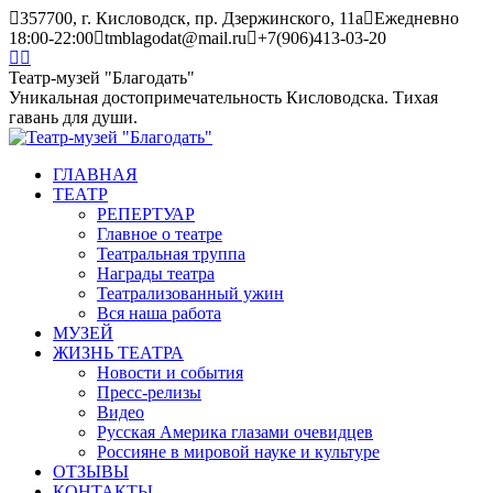
Skip
357700, г. Кисловодск, пр. Дзержинского, 11а
Ежедневно
to
18:00-22:00
tmblagodat@mail.ru
+7(906)413-03-20
content
Instagram
Telegram
page
page
Театр-музей "Благодать"
opens
opens
Уникальная достопримечательность Кисловодска. Тихая
in
in
гавань для души.
new
new
window
window
ГЛАВНАЯ
ТЕАТР
РЕПЕРТУАР
Главное о театре
Театральная труппа
Награды театра
Театрализованный ужин
Вся наша работа
МУЗЕЙ
ЖИЗНЬ ТЕАТРА
Новости и события
Пресс-релизы
Видео
Русская Америка глазами очевидцев
Россияне в мировой науке и культуре
ОТЗЫВЫ
КОНТАКТЫ