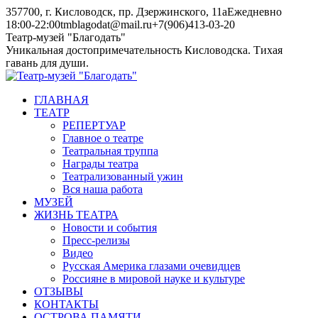
Skip
357700, г. Кисловодск, пр. Дзержинского, 11а
Ежедневно
to
18:00-22:00
tmblagodat@mail.ru
+7(906)413-03-20
content
Instagram
Telegram
Театр-музей "Благодать"
page
page
Уникальная достопримечательность Кисловодска. Тихая
opens
opens
гавань для души.
in
in
new
new
ГЛАВНАЯ
window
window
ТЕАТР
РЕПЕРТУАР
Главное о театре
Театральная труппа
Награды театра
Театрализованный ужин
Вся наша работа
МУЗЕЙ
ЖИЗНЬ ТЕАТРА
Новости и события
Пресс-релизы
Видео
Русская Америка глазами очевидцев
Россияне в мировой науке и культуре
ОТЗЫВЫ
КОНТАКТЫ
ОСТРОВА ПАМЯТИ