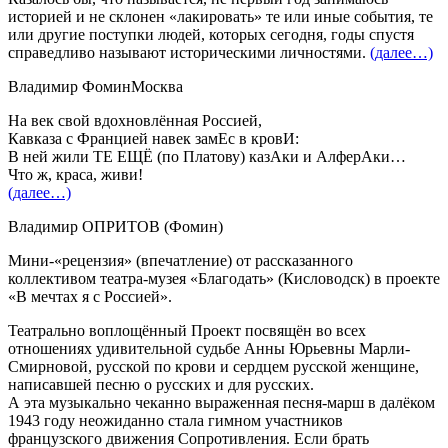
историей и не склонен «лакировать» те или иные события, те
или другие поступки людей, которых сегодня, годы спустя
справедливо называют историческими личностями.
(далее…)
Владимир Фомин
Москва
На век свой вдохновлённая Россией,
Кавказа с Францией навек замЕс в кровИ:
В ней жили ТЕ ЕЩЁ (по Платову) казАки и АлферАки…
Что ж, краса, живи!
(далее…)
Владимир ОПРИТОВ (Фомин)
Мини-«рецензия» (впечатление) от рассказанного
коллективом театра-музея «Благодать» (Кисловодск) в проекте
«В мечтах я с Россией».
Театрально воплощённый Проект посвящён во всех
отношениях удивительной судьбе Анны Юрьевны Марли-
Смирновой, русской по крови и сердцем русской женщине,
написавшей песню о русских и для русских.
А эта музыкально чеканно выраженная песня-марш в далёком
1943 году неожиданно стала гимном участников
французского движения Сопротивления. Если брать