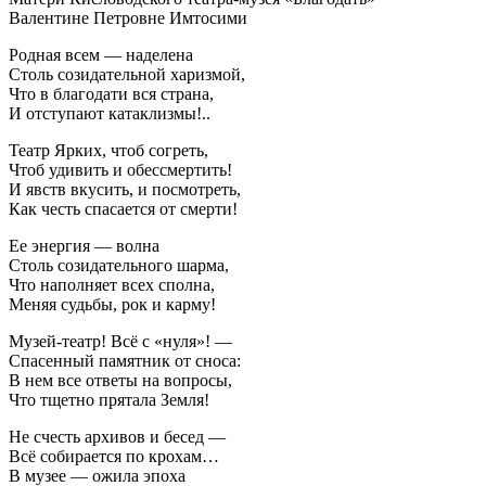
Валентине Петровне Имтосими
Родная всем — наделена
Столь созидательной харизмой,
Что в благодати вся страна,
И отступают катаклизмы!..
Театр Ярких, чтоб согреть,
Чтоб удивить и обессмертить!
И явств вкусить, и посмотреть,
Как честь спасается от смерти!
Ее энергия — волна
Столь созидательного шарма,
Что наполняет всех сполна,
Меняя судьбы, рок и карму!
Музей-театр! Всё с «нуля»! —
Спасенный памятник от сноса:
В нем все ответы на вопросы,
Что тщетно прятала Земля!
Не счесть архивов и бесед —
Всё собирается по крохам…
В музее — ожила эпоха