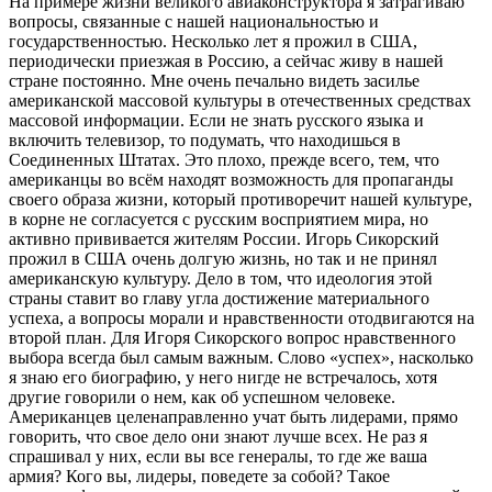
На примере жизни великого авиаконструктора я затрагиваю
вопросы, связанные с нашей национальностью и
государственностью. Несколько лет я прожил в США,
периодически приезжая в Россию, а сейчас живу в нашей
стране постоянно. Мне очень печально видеть засилье
американской массовой культуры в отечественных средствах
массовой информации. Если не знать русского языка и
включить телевизор, то подумать, что находишься в
Соединенных Штатах. Это плохо, прежде всего, тем, что
американцы во всём находят возможность для пропаганды
своего образа жизни, который противоречит нашей культуре,
в корне не согласуется с русским восприятием мира, но
активно прививается жителям России. Игорь Сикорский
прожил в США очень долгую жизнь, но так и не принял
американскую культуру. Дело в том, что идеология этой
страны ставит во главу угла достижение материального
успеха, а вопросы морали и нравственности отодвигаются на
второй план. Для Игоря Сикорского вопрос нравственного
выбора всегда был самым важным. Слово «успех», насколько
я знаю его биографию, у него нигде не встречалось, хотя
другие говорили о нем, как об успешном человеке.
Американцев целенаправленно учат быть лидерами, прямо
говорить, что свое дело они знают лучше всех. Не раз я
спрашивал у них, если вы все генералы, то где же ваша
армия? Кого вы, лидеры, поведете за собой? Такое