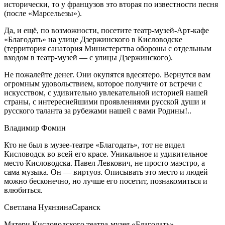
исторически, то у французов это вторая по известности песня
(после «Марсельезы»).
Да, и ещё, по возможности, посетите театр-музей-Арт-кафе
«Благодать» на улице Дзержинского в Кисловодске
(территория санатория Министерства обороны с отдельным
входом в театр-музей — с улицы Дзержинского).
Не пожалейте денег. Они окупятся вдесятеро. Вернутся вам
огромным удовольствием, которое получите от встречи с
искусством, с удивительно увлекательной историей нашей
страны, с интереснейшими проявлениями русской души и
русского таланта за рубежами нашей с вами Родины!..
Владимир Фомин
Кто не был в музее-театре «Благодать», тот не видел
Кисловодск во всей его красе. Уникальное и удивительное
место Кисловодска. Павел Левкович, не просто маэстро, а
сама музыка. Он — виртуоз. Описывать это место и людей
можно бесконечно, но лучше его посетит, познакомиться и
влюбиться.
Светлана Нуянзина
Саранск
Матери Кисловодского театра-музея «Благодать»