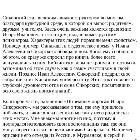
Сикорский стал великим авиаконструктором во многом
благодаря культурной среде, в которой он вырос: родителям,
друзьям, учителям. Здесь очень важным является сравнение
Игоря Ивановича с его отцом, выдающимся русским
психиатром. Характеры этих людей поразили меня сходством.
Приведу пример. Однажды, в студенческое время, у Ивана
Алексеевича Сикорского обокрали дом. Когда ему сообщили
об этом, он сразу же спросил про книги, более всего
испугавшись за них. Библиотеку воры не тронули, и потом он
вспоминал об этом случае, как о самом счастливом в своей
жизни. Позднее Иван Алексеевич Сикорский подарил свое
собрание книг Киевскому университету. Этот факт говорит о
глубокой духовности отца и сына Сикорских, посвятивших
всю свою жизнь поиску знаний.
Во второй части, названной «По земным дорогам Игоря
Сикорского», мы рассказываем о том, где ему пришлось
побывать, и какие впечатления и мысли у него родились в
этих местах. Мне знакомы многие из них, поэтому я
постарался использовать свои воспоминания там, где они
могут пересекаться с переживаниями Сикорского. Например,
описание его отъезда из России, в Мурманске, в серый и