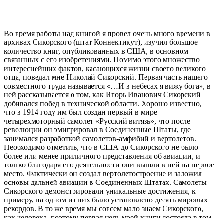
Во время работы над книгой я провел очень много времени в
архивах Сикорского (штат Коннектикут), изучил большое
количество книг, опубликованных в США, в основном
связанных с его изобретениями. Помимо этого множество
интереснейших фактов, касающихся жизни своего великого
отца, поведал мне Николай Сикорский. Первая часть нашего
совместного труда называется «…И в небесах я вижу бога», в
ней рассказывается о том, как Игорь Иванович Сикорский
добивался побед в технической области. Хорошо известно,
что в 1914 году им был создан первый в мире
четырехмоторный самолет «Русский витязь», что после
революции он эмигрировал в Соединенные Штаты, где
занимался разработкой самолетов-амфибий и вертолетов.
Необходимо отметить, что в США до Сикорского не было
более или менее приличного представления об авиации, и
только благодаря его деятельности они вышли в ней на первое
место. Фактически он создал вертолетостроение и заложил
основы дальней авиации в Соединенных Штатах. Самолеты
Сикорского демонстрировали уникальные достижения, к
примеру, на одном из них было установлено десять мировых
рекордов. В то же время мы совсем мало знаем Сикорского,
как человека, поэтому первая цель моей книги состояла в том,