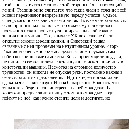
чтобы показать его именно с этой стороны. Он – настоящий
гений! Традиционно считается, что такие люди в течение всей
жизни переживают непрерывную череду успехов. Судьба
Сикорского показывает, что это не так. Всё, чем он занимался,
было принципиально новым, поэтому ему приходилось
постоянно искать новые пути, опираясь на свой талант,
знания и интуицию. Так, в начале XX века еще не были
открыты законы аэродинамики, и Сикорский решал
связанные с ней проблемы на интуитивном уровне. Игорь
Иванович очень многое умел делать своими руками, сам
собирал свои первые самолеты. Когда происходили неудачи,
не винил сразу же пилота, считая нужным искать причины в
конструкции машины. Несмотря на огромное количество
трудностей, он никогда не опускал руки, постоянно находя в
себе силы для их преодоления. «Идти вперед и никогда не
сдаваться!» — вот лозунг Игоря Сикорского. Надеюсь, что
этим книга будет очень интересна нашей молодежи. В
коротком предисловии я пишу о том, что молодые люди,
поймут из неё, как нужно ставить цели и достигать их.