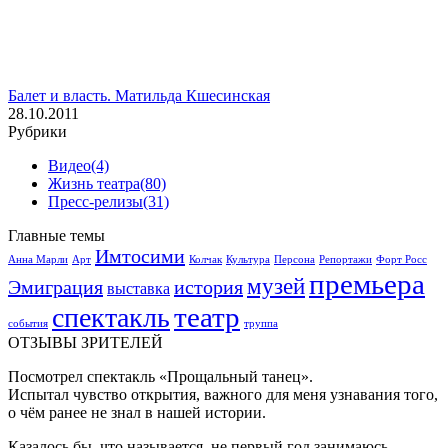
Балет и власть. Матильда Кшесинская
28.10.2011
Рубрики
Видео
(4)
Жизнь театра
(80)
Пресс-релизы
(31)
Главные темы
Имтосими
Анна Марли
Арт
Колчак
Культура
Персона
Репортажи
Форт Росс
премьера
музей
Эмиграция
история
выставка
театр
спектакль
события
труппа
ОТЗЫВЫ ЗРИТЕЛЕЙ
Посмотрел спектакль «Прощальный танец».
Испытал чувство открытия, важного для меня узнавания того,
о чём ранее не знал в нашей истории.
Казалось бы, что называется, не первый год занимаюсь