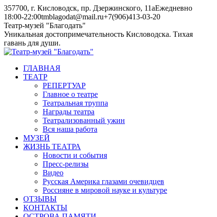
Skip
357700, г. Кисловодск, пр. Дзержинского, 11а
Ежедневно
to
18:00-22:00
tmblagodat@mail.ru
+7(906)413-03-20
content
Instagram
Telegram
Театр-музей "Благодать"
page
page
Уникальная достопримечательность Кисловодска. Тихая
opens
opens
гавань для души.
in
in
new
new
ГЛАВНАЯ
window
window
ТЕАТР
РЕПЕРТУАР
Главное о театре
Театральная труппа
Награды театра
Театрализованный ужин
Вся наша работа
МУЗЕЙ
ЖИЗНЬ ТЕАТРА
Новости и события
Пресс-релизы
Видео
Русская Америка глазами очевидцев
Россияне в мировой науке и культуре
ОТЗЫВЫ
КОНТАКТЫ
ОСТРОВА ПАМЯТИ