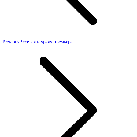
Previous
Previous
Веселая и яркая премьера
post: