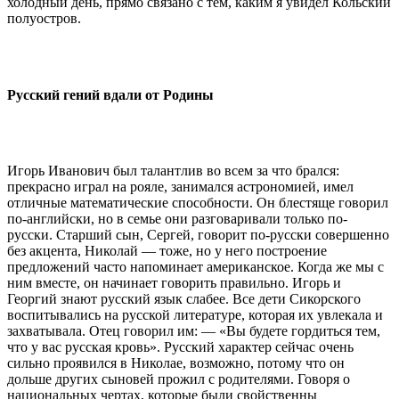
холодный день, прямо связано с тем, каким я увидел Кольский
полуостров.
Русский гений вдали от Родины
Игорь Иванович был талантлив во всем за что брался:
прекрасно играл на рояле, занимался астрономией, имел
отличные математические способности. Он блестяще говорил
по-английски, но в семье они разговаривали только по-
русски. Старший сын, Сергей, говорит по-русски совершенно
без акцента, Николай — тоже, но у него построение
предложений часто напоминает американское. Когда же мы с
ним вместе, он начинает говорить правильно. Игорь и
Георгий знают русский язык слабее. Все дети Сикорского
воспитывались на русской литературе, которая их увлекала и
захватывала. Отец говорил им: — «Вы будете гордиться тем,
что у вас русская кровь». Русский характер сейчас очень
сильно проявился в Николае, возможно, потому что он
дольше других сыновей прожил с родителями. Говоря о
национальных чертах, которые были свойственны