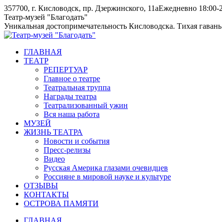
Skip
357700, г. Кисловодск, пр. Дзержинского, 11а
Ежедневно 18:00-2
to
Instagram
Telegram
Театр-музей "Благодать"
content
page
page
Уникальная достопримечательность Кисловодска. Тихая гавань
opens
opens
in
in
ГЛАВНАЯ
new
new
ТЕАТР
window
window
РЕПЕРТУАР
Главное о театре
Театральная труппа
Награды театра
Театрализованный ужин
Вся наша работа
МУЗЕЙ
ЖИЗНЬ ТЕАТРА
Новости и события
Пресс-релизы
Видео
Русская Америка глазами очевидцев
Россияне в мировой науке и культуре
ОТЗЫВЫ
КОНТАКТЫ
ОСТРОВА ПАМЯТИ
ГЛАВНАЯ