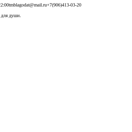
2:00
tmblagodat@mail.ru
+7(906)413-03-20
 для души.