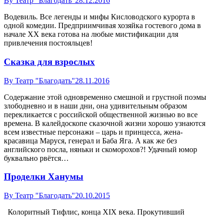
By
Театр "Благодать"
28.12.2016
Водевиль. Все легенды и мифы Кисловодского курорта в
одной комедии. Предприимчивая хозяйка гостевого дома в
начале ХХ века готова на любые мистификации для
привлечения постояльцев!
Сказка для взрослых
By
Театр "Благодать"
28.11.2016
Содержание этой одновременно смешной и грустной поэмы
злободневно и в наши дни, она удивительным образом
перекликается с российской общественной жизнью во все
времена. В калейдоскопе сказочной жизни хорошо узнаются
всем известные персонажи – царь и принцесса, жена-
красавица Маруся, генерал и Баба Яга. А как же без
английского посла, няньки и скоморохов?! Удачный юмор
буквально рвётся…
Проделки Ханумы
By
Театр "Благодать"
20.10.2015
Колоритный Тифлис, конца XIX века. Прокутивший