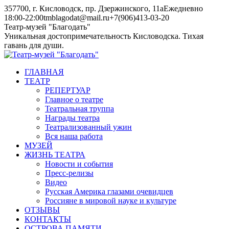
Skip
357700, г. Кисловодск, пр. Дзержинского, 11а
Ежедневно
to
18:00-22:00
tmblagodat@mail.ru
+7(906)413-03-20
content
Instagram
Telegram
Театр-музей "Благодать"
page
page
Уникальная достопримечательность Кисловодска. Тихая
opens
opens
гавань для души.
in
in
new
new
ГЛАВНАЯ
window
window
ТЕАТР
РЕПЕРТУАР
Главное о театре
Театральная труппа
Награды театра
Театрализованный ужин
Вся наша работа
МУЗЕЙ
ЖИЗНЬ ТЕАТРА
Новости и события
Пресс-релизы
Видео
Русская Америка глазами очевидцев
Россияне в мировой науке и культуре
ОТЗЫВЫ
КОНТАКТЫ
ОСТРОВА ПАМЯТИ