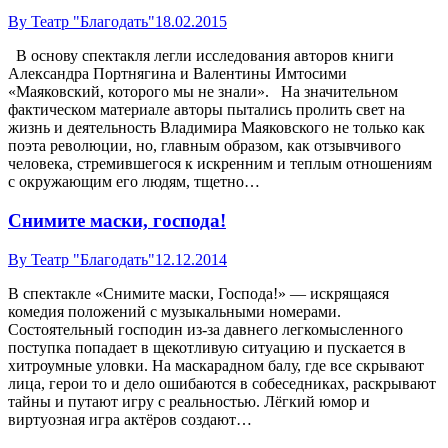
By
Театр "Благодать"
18.02.2015
В основу спектакля легли исследования авторов книги
Александра Портнягина и Валентины Имтосими
«Маяковский, которого мы не знали». На значительном
фактическом материале авторы пытались пролить свет на
жизнь и деятельность Владимира Маяковского не только как
поэта революции, но, главным образом, как отзывчивого
человека, стремившегося к искренним и теплым отношениям
с окружающим его людям, тщетно…
Снимите маски, господа!
By
Театр "Благодать"
12.12.2014
В спектакле «Снимите маски, Господа!» — искрящаяся
комедия положений с музыкальными номерами.
Состоятельный господин из‑за давнего легкомысленного
поступка попадает в щекотливую ситуацию и пускается в
хитроумные уловки. На маскарадном балу, где все скрывают
лица, герои то и дело ошибаются в собеседниках, раскрывают
тайны и путают игру с реальностью. Лёгкий юмор и
виртуозная игра актёров создают…