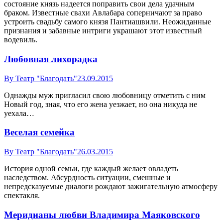
состояние князь надеется поправить свои дела удачным
браком. Известные свахи Авлабара соперничают за право
устроить свадьбу самого князя Пантиашвили. Неожиданные
признания и забавные интриги украшают этот известный
водевиль.
Любовная лихорадка
By
Театр "Благодать"
23.09.2015
Однажды муж пригласил свою любовницу отметить с ним
Новый год, зная, что его жена уезжает, но она никуда не
уехала…
Веселая семейка
By
Театр "Благодать"
26.03.2015
История одной семьи, где каждый желает овладеть
наследством. Абсурдность ситуации, смешные и
непредсказуемые диалоги рождают зажигательную атмосферу
спектакля.
Меридианы любви Владимира Маяковского