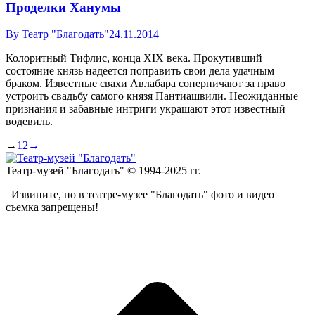
Проделки Ханумы
By
Театр "Благодать"
24.11.2014
Колоритный Тифлис, конца XIX века. Прокутивший
состояние князь надеется поправить свои дела удачным
браком. Известные свахи Авлабара соперничают за право
устроить свадьбу самого князя Пантиашвили. Неожиданные
признания и забавные интриги украшают этот известный
водевиль.
→
1
2
→
Театр-музей "Благодать" © 1994-2025 гг.
Извините, но в театре-музее "Благодать" фото и видео
съемка запрещены!
t
T