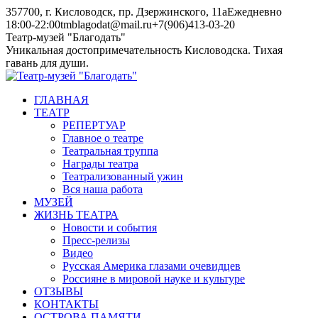
Skip
357700, г. Кисловодск, пр. Дзержинского, 11а
Ежедневно
to
18:00-22:00
tmblagodat@mail.ru
+7(906)413-03-20
content
Instagram
Telegram
Театр-музей "Благодать"
page
page
Уникальная достопримечательность Кисловодска. Тихая
opens
opens
гавань для души.
in
in
new
new
ГЛАВНАЯ
window
window
ТЕАТР
РЕПЕРТУАР
Главное о театре
Театральная труппа
Награды театра
Театрализованный ужин
Вся наша работа
МУЗЕЙ
ЖИЗНЬ ТЕАТРА
Новости и события
Пресс-релизы
Видео
Русская Америка глазами очевидцев
Россияне в мировой науке и культуре
ОТЗЫВЫ
КОНТАКТЫ
ОСТРОВА ПАМЯТИ