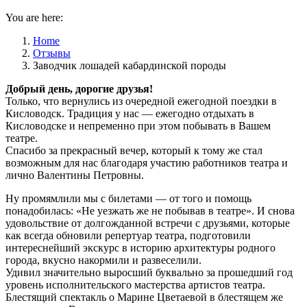
You are here:
Home
Отзывы
Заводчик лошадей кабардинской породы
Добрый день, дорогие друзья!
Только, что вернулись из очередной ежегодной поездки в
Кисловодск. Традиция у нас — ежегодно отдыхать в
Кисловодске и непременно при этом побывать в Вашем
театре.
Спасибо за прекрасный вечер, который к тому же стал
возможным для нас благодаря участию работников театра и
лично Валентины Петровны.
Ну промямлили мы с билетами — от того и помощь
понадобилась: «Не уезжать же не побывав в театре». И снова
удовольствие от долгожданной встречи с друзьями, которые
как всегда обновили репертуар театра, подготовили
интереснейший экскурс в историю архитектуры родного
города, вкусно накормили и развеселили.
Удивил значительно выросший буквально за прошедший год
уровень исполнительского мастерства артистов театра.
Блестящий спектакль о Марине Цветаевой в блестящем же