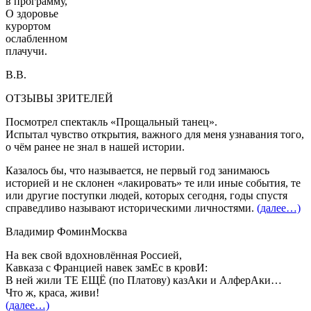
в программу,
О здоровье
курортом
ослабленном
плачучи.
В.В.
ОТЗЫВЫ ЗРИТЕЛЕЙ
Посмотрел спектакль «Прощальный танец».
Испытал чувство открытия, важного для меня узнавания того,
о чём ранее не знал в нашей истории.
Казалось бы, что называется, не первый год занимаюсь
историей и не склонен «лакировать» те или иные события, те
или другие поступки людей, которых сегодня, годы спустя
справедливо называют историческими личностями.
(далее…)
Владимир Фомин
Москва
На век свой вдохновлённая Россией,
Кавказа с Францией навек замЕс в кровИ:
В ней жили ТЕ ЕЩЁ (по Платову) казАки и АлферАки…
Что ж, краса, живи!
(далее…)