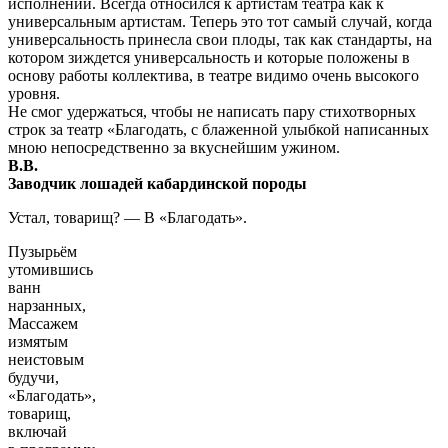
исполнении. Всегда относился к артистам театра как к
универсальным артистам. Теперь это тот самый случай, когда
универсальность принесла свои плоды, так как стандарты, на
котором зиждется универсальность и которые положены в
основу работы коллектива, в театре видимо очень высокого
уровня.
Не смог удержаться, чтобы не написать пару стихотворных
строк за театр «Благодать, с блаженной улыбкой написанных
мною непосредственно за вкуснейшим ужином.
В.В.
Заводчик лошадей кабардинской породы
Устал, товарищ? — В «Благодать».
Пузырьём
утомившись
ванн
нарзанных,
Массажем
измятым
неистовым
будучи,
«Благодать»,
товарищ,
включай