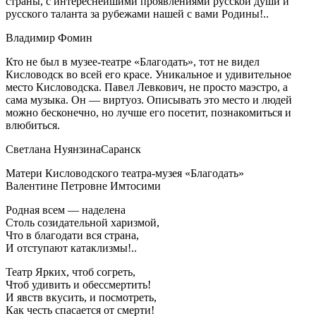
страны, с интереснейшими проявлениями русской души и
русского таланта за рубежами нашей с вами Родины!..
Владимир Фомин
Кто не был в музее-театре «Благодать», тот не видел
Кисловодск во всей его красе. Уникальное и удивительное
место Кисловодска. Павел Левкович, не просто маэстро, а
сама музыка. Он — виртуоз. Описывать это место и людей
можно бесконечно, но лучше его посетит, познакомиться и
влюбиться.
Светлана Нуянзина
Саранск
Матери Кисловодского театра-музея «Благодать»
Валентине Петровне Имтосими
Родная всем — наделена
Столь созидательной харизмой,
Что в благодати вся страна,
И отступают катаклизмы!..
Театр Ярких, чтоб согреть,
Чтоб удивить и обессмертить!
И явств вкусить, и посмотреть,
Как честь спасается от смерти!