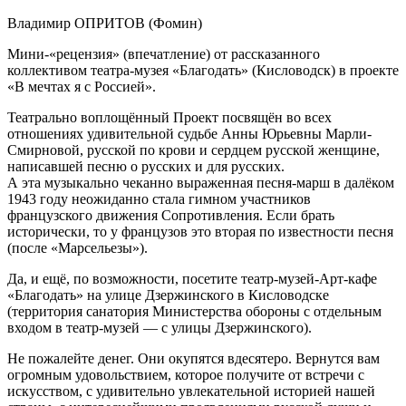
Владимир ОПРИТОВ (Фомин)
Мини-«рецензия» (впечатление) от рассказанного
коллективом театра-музея «Благодать» (Кисловодск) в проекте
«В мечтах я с Россией».
Театрально воплощённый Проект посвящён во всех
отношениях удивительной судьбе Анны Юрьевны Марли-
Смирновой, русской по крови и сердцем русской женщине,
написавшей песню о русских и для русских.
А эта музыкально чеканно выраженная песня-марш в далёком
1943 году неожиданно стала гимном участников
французского движения Сопротивления. Если брать
исторически, то у французов это вторая по известности песня
(после «Марсельезы»).
Да, и ещё, по возможности, посетите театр-музей-Арт-кафе
«Благодать» на улице Дзержинского в Кисловодске
(территория санатория Министерства обороны с отдельным
входом в театр-музей — с улицы Дзержинского).
Не пожалейте денег. Они окупятся вдесятеро. Вернутся вам
огромным удовольствием, которое получите от встречи с
искусством, с удивительно увлекательной историей нашей