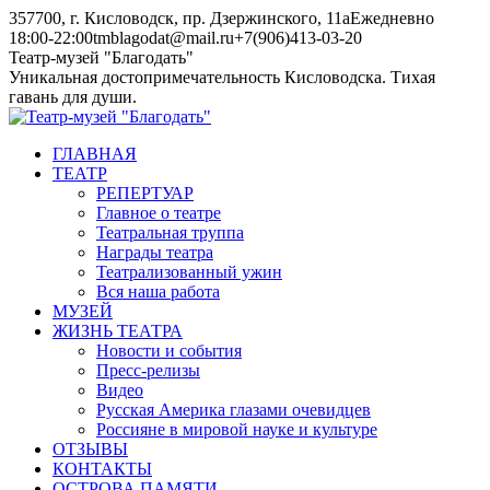
Skip
357700, г. Кисловодск, пр. Дзержинского, 11а
Ежедневно
to
18:00-22:00
tmblagodat@mail.ru
+7(906)413-03-20
content
Instagram
Telegram
Театр-музей "Благодать"
page
page
Уникальная достопримечательность Кисловодска. Тихая
opens
opens
гавань для души.
in
in
new
new
ГЛАВНАЯ
window
window
ТЕАТР
РЕПЕРТУАР
Главное о театре
Театральная труппа
Награды театра
Театрализованный ужин
Вся наша работа
МУЗЕЙ
ЖИЗНЬ ТЕАТРА
Новости и события
Пресс-релизы
Видео
Русская Америка глазами очевидцев
Россияне в мировой науке и культуре
ОТЗЫВЫ
КОНТАКТЫ
ОСТРОВА ПАМЯТИ