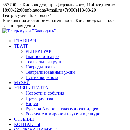
Skip
357700, г. Кисловодск, пр. Дзержинского, 11а
Ежедневно
to
18:00-22:00
tmblagodat@mail.ru
+7(906)413-03-20
content
Instagram
Telegram
Театр-музей "Благодать"
page
page
Уникальная достопримечательность Кисловодска. Тихая
opens
opens
гавань для души.
in
in
new
new
ГЛАВНАЯ
window
window
ТЕАТР
РЕПЕРТУАР
Главное о театре
Театральная труппа
Награды театра
Театрализованный ужин
Вся наша работа
МУЗЕЙ
ЖИЗНЬ ТЕАТРА
Новости и события
Пресс-релизы
Видео
Русская Америка глазами очевидцев
Россияне в мировой науке и культуре
ОТЗЫВЫ
КОНТАКТЫ
ОСТРОВА ПАМЯТИ