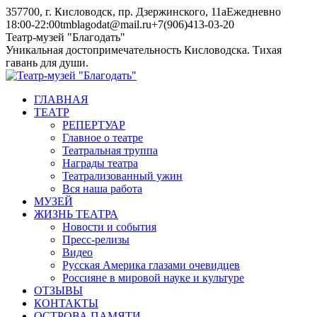
Skip
357700, г. Кисловодск, пр. Дзержинского, 11а
Ежедневно
to
18:00-22:00
tmblagodat@mail.ru
+7(906)413-03-20
content
Instagram
Telegram
Театр-музей "Благодать"
page
page
Уникальная достопримечательность Кисловодска. Тихая
opens
opens
гавань для души.
in
in
new
new
ГЛАВНАЯ
window
window
ТЕАТР
РЕПЕРТУАР
Главное о театре
Театральная труппа
Награды театра
Театрализованный ужин
Вся наша работа
МУЗЕЙ
ЖИЗНЬ ТЕАТРА
Новости и события
Пресс-релизы
Видео
Русская Америка глазами очевидцев
Россияне в мировой науке и культуре
ОТЗЫВЫ
КОНТАКТЫ
ОСТРОВА ПАМЯТИ