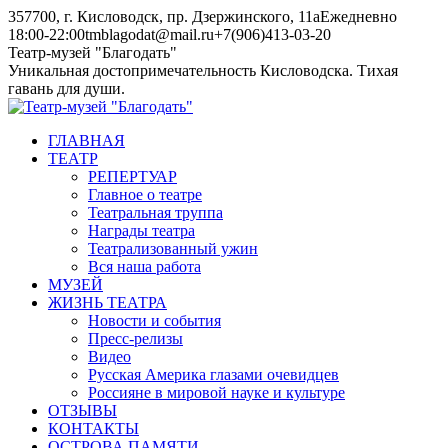
Skip
357700, г. Кисловодск, пр. Дзержинского, 11а
Ежедневно
to
18:00-22:00
tmblagodat@mail.ru
+7(906)413-03-20
content
Instagram
Telegram
Театр-музей "Благодать"
page
page
Уникальная достопримечательность Кисловодска. Тихая
opens
opens
гавань для души.
in
in
new
new
ГЛАВНАЯ
window
window
ТЕАТР
РЕПЕРТУАР
Главное о театре
Театральная труппа
Награды театра
Театрализованный ужин
Вся наша работа
МУЗЕЙ
ЖИЗНЬ ТЕАТРА
Новости и события
Пресс-релизы
Видео
Русская Америка глазами очевидцев
Россияне в мировой науке и культуре
ОТЗЫВЫ
КОНТАКТЫ
ОСТРОВА ПАМЯТИ