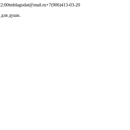
2:00
tmblagodat@mail.ru
+7(906)413-03-20
 для души.