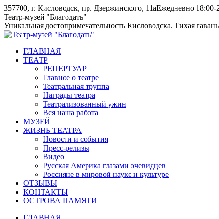
Skip
357700, г. Кисловодск, пр. Дзержинского, 11а
Ежедневно 18:00-2
to
Instagram
Telegram
Театр-музей "Благодать"
content
page
page
Уникальная достопримечательность Кисловодска. Тихая гавань
opens
opens
in
in
ГЛАВНАЯ
new
new
ТЕАТР
window
window
РЕПЕРТУАР
Главное о театре
Театральная труппа
Награды театра
Театрализованный ужин
Вся наша работа
МУЗЕЙ
ЖИЗНЬ ТЕАТРА
Новости и события
Пресс-релизы
Видео
Русская Америка глазами очевидцев
Россияне в мировой науке и культуре
ОТЗЫВЫ
КОНТАКТЫ
ОСТРОВА ПАМЯТИ
ГЛАВНАЯ