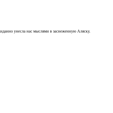
еожиданно унесла нас мыслями в заснеженную Аляску.
t
T